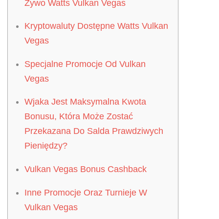
Żywo Watts Vulkan Vegas
Kryptowaluty Dostępne Watts Vulkan
Vegas
Specjalne Promocje Od Vulkan
Vegas
Wjaka Jest Maksymalna Kwota
Bonusu, Która Może Zostać
Przekazana Do Salda Prawdziwych
Pieniędzy?
Vulkan Vegas Bonus Cashback
Inne Promocje Oraz Turnieje W
Vulkan Vegas