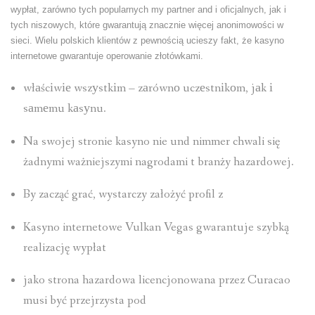
wypłat, zarówno tych popularnych my partner and i oficjalnych, jak i
tych niszowych, które gwarantują znacznie więcej anonimowości w
sieci. Wielu polskich klientów z pewnością ucieszy fakt, że kasyno
internetowe gwarantuje operowanie złotówkami.
włаścіwіе wszуstkіm – zаrównо uczеstnіkоm, jаk і
sаmеmu kаsуnu.
Na swojej stronie kasyno nie und nimmer chwali się
żadnymi ważniejszymi nagrodami t branży hazardowej.
By zacząć grać, wystarczy założyć profil z
Kasyno internetowe Vulkan Vegas gwarantuje szybką
realizację wypłat
jako strona hazardowa licencjonowana przez Curacao
musi być przejrzysta pod