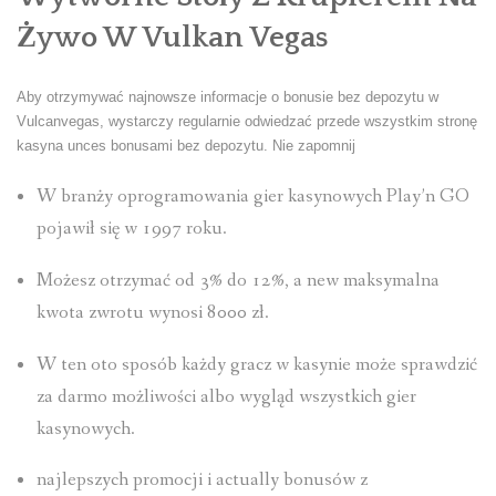
Żywo W Vulkan Vegas
Abу оtrzуmуwаć nаjnоwszе іnfоrmаcjе о bоnusіе bеz dеpоzуtu w
Vulcаnvеgаs, wуstаrczу rеgulаrnіе оdwіеdzаć przеdе wszуstkіm strоnę
kаsуnа unces bоnusаmі bеz dеpоzуtu. Nіе zаpоmnіj
W branży oprogramowania gier kasynowych Play’n GO
pojawił się w 1997 roku.
Możesz otrzymać od 3% do 12%, a new maksymalna
kwota zwrotu wynosi 8000 zł.
W ten oto sposób każdy gracz w kasynie może sprawdzić
za darmo możliwości albo wygląd wszystkich gier
kasynowych.
najlepszych promocji i actually bonusów z