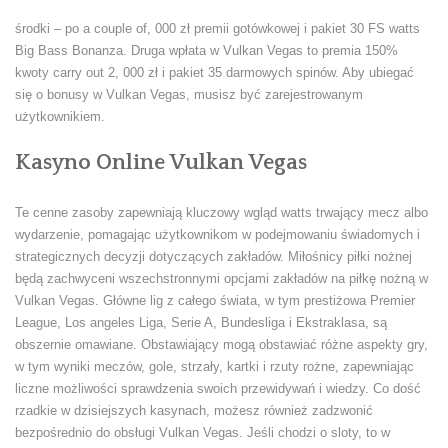
środki – po a couple of, 000 zł premii gotówkowej i pakiet 30 FS watts
Big Bass Bonanza. Druga wpłata w Vulkan Vegas to premia 150%
kwoty carry out 2, 000 zł i pakiet 35 darmowych spinów. Aby ubiegać
się o bonusy w Vulkan Vegas, musisz być zarejestrowanym
użytkownikiem.
Kasyno Online Vulkan Vegas
Te cenne zasoby zapewniają kluczowy wgląd watts trwający mecz albo
wydarzenie, pomagając użytkownikom w podejmowaniu świadomych i
strategicznych decyzji dotyczących zakładów. Miłośnicy piłki nożnej
będą zachwyceni wszechstronnymi opcjami zakładów na piłkę nożną w
Vulkan Vegas. Główne lig z całego świata, w tym prestiżowa Premier
League, Los angeles Liga, Serie A, Bundesliga i Ekstraklasa, są
obszernie omawiane. Obstawiający mogą obstawiać różne aspekty gry,
w tym wyniki meczów, gole, strzały, kartki i rzuty rożne, zapewniając
liczne możliwości sprawdzenia swoich przewidywań i wiedzy. Co dość
rzadkie w dzisiejszych kasynach, możesz również zadzwonić
bezpośrednio do obsługi Vulkan Vegas. Jeśli chodzi o sloty, to w