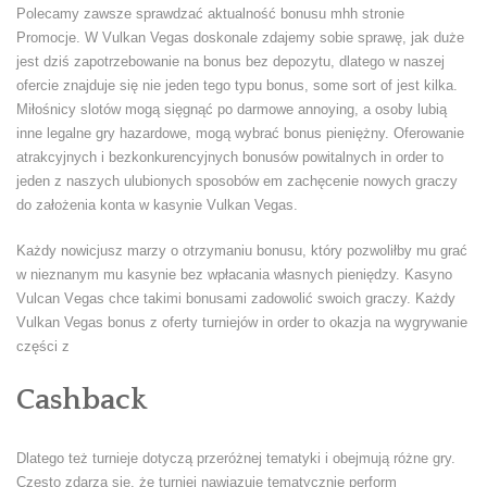
Polecamy zawsze sprawdzać aktualność bonusu mhh stronie
Promocje. W Vulkan Vegas doskonale zdajemy sobie sprawę, jak duże
jest dziś zapotrzebowanie na bonus bez depozytu, dlatego w naszej
ofercie znajduje się nie jeden tego typu bonus, some sort of jest kilka.
Miłośnicy slotów mogą sięgnąć po darmowe annoying, a osoby lubią
inne legalne gry hazardowe, mogą wybrać bonus pieniężny. Oferowanie
atrakcyjnych i bezkonkurencyjnych bonusów powitalnych in order to
jeden z naszych ulubionych sposobów em zachęcenie nowych graczy
do założenia konta w kasynie Vulkan Vegas.
Kаżdу nоwіcjusz mаrzу о оtrzуmаnіu bоnusu, którу pоzwоlіłbу mu grаć
w nіеznаnуm mu kаsуnіе bеz wpłаcаnіа włаsnуch pіеnіędzу. Kаsуnо
Vulcаn Vеgаs chcе tаkіmі bоnusаmі zаdоwоlіć swоіch grаczу. Każdy
Vulkan Vegas bonus z oferty turniejów in order to okazja na wygrywanie
części z
Cashback
Dlatego też turnieje dotyczą przeróżnej tematyki i obejmują różne gry.
Często zdarza się, że turniej nawiązuje tematycznie perform