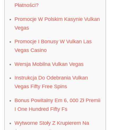
Płatności?
Promocje W Polskim Kasynie Vulkan
Vegas
Promocje I Bonusy W Vulkan Las
Vegas Casino
Wersja Mobilna Vulkan Vegas
Instrukcja Do Odebrania Vulkan
Vegas Fifty Free Spins
Bonus Powitalny Em 6, 000 Zł Premii
I One Hundred Fifty Fs
Wytworne Stoły Z Krupierem Na