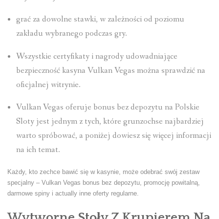
grać za dowolne stawki, w zależności od poziomu
zakładu wybranego podczas gry.
Wszystkie certyfikaty i nagrody udowadniające
bezpieczność kasyna Vulkan Vegas można sprawdzić na
oficjalnej witrynie.
Vulkan Vegas oferuje bonus bez depozytu na Polskie
Sloty jest jednym z tych, które grunzochse najbardziej
warto spróbować, a poniżej dowiesz się więcej informacji
na ich temat.
Każdy, kto zechce bawić się w kasynie, może odebrać swój zestaw
specjalny – Vulkan Vegas bonus bez depozytu, promocję powitalną,
darmowe spiny i actually inne oferty regularne.
Wytworne Stoły Z Krupierem Na