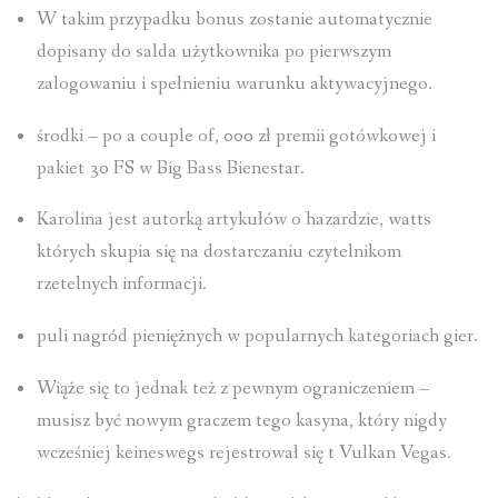
W takim przypadku bonus zostanie automatycznie
dopisany do salda użytkownika po pierwszym
zalogowaniu i spełnieniu warunku aktywacyjnego.
środki – po a couple of, 000 zł premii gotówkowej i
pakiet 30 FS w Big Bass Bienestar.
Karolina jest autorką artykułów o hazardzie, watts
których skupia się na dostarczaniu czytelnikom
rzetelnych informacji.
puli nagród pieniężnych w popularnych kategoriach gier.
Wiąże się to jednak też z pewnym ograniczeniem –
musisz być nowym graczem tego kasyna, który nigdy
wcześniej keineswegs rejestrował się t Vulkan Vegas.