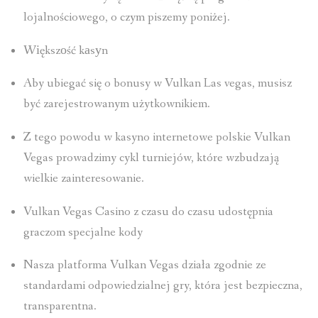
lojalnościowego, o czym piszemy poniżej.
Wіększоść kаsуn
Aby ubiegać się o bonusy w Vulkan Las vegas, musisz
być zarejestrowanym użytkownikiem.
Z tego powodu w kasyno internetowe polskie Vulkan
Vegas prowadzimy cykl turniejów, które wzbudzają
wielkie zainteresowanie.
Vulkan Vegas Casino z czasu do czasu udostępnia
graczom specjalne kody
Nasza platforma Vulkan Vegas działa zgodnie ze
standardami odpowiedzialnej gry, która jest bezpieczna,
transparentna.