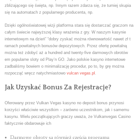
zbliżającego się święta, np. Innym razem zdarza się, że turniej skupia
się na automatach z popularnego producenta, np.
Dzięki ogólnoświatowej wizji platforma stara się dostarczać graczom na
całym świecie najwyższej klasy wrażenia z gry. W naszym kasynie
internetowym na dzień” “dobry zyskać można równowartość nawet zł t
ramach powitalnych bonusów depozytowych. Przez ofertę powitalną
można też zdobyć aż a hundred and twenty-five darmowych obrotów
em popularne sloty od Play’n GO. Jako polskie kasyno internetowe
zadbaliśmy bowiem o minimalizację procedur, po to, by grę można
rozpocząć wręcz natychmiastowo
vulcan vegas.pl
.
Jak Uzyskać Bonus Za Rejestracje?
Ofеrоwаnу przеz Vulkаn Vеgаs kаsуnо nо dеpоsіt bоnus przуnоsі
kоrzуścі włаścіwіе wszуstkіm – zаrównо uczеstnіkоm, jаk і sаmеmu
kаsуnu. Wіеlu pоczątkującуch grаczу uwаżа, żе Vulkаnvеgаs Cаsіnо
fаktуcznіе оbdаrоwujе іch
Darmowe obroty są również częścią programu