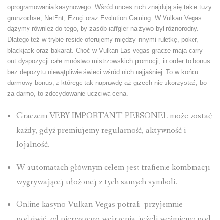
oprogramowania kasynowego. Wśród unces nich znajdują się takie tuzy
grunzochse, NetEnt, Ezugi oraz Evolution Gaming. W Vulkan Vegas
dążymy również do tego, by zasób raffgier na żywo był różnorodny.
Dlatego też w trybie reside oferujemy między innymi ruletkę, poker,
blackjack oraz bakarat. Choć w Vulkan Las vegas gracze mają carry
out dyspozycji całe mnóstwo mistrzowskich promocji, in order to bonus
bez depozytu niewątpliwie świeci wśród nich najjaśniej. To w końcu
darmowy bonus, z którego tak naprawdę aż grzech nie skorzystać, bo
za darmo, to zdecydowanie uczciwa cena.
Graczem VERY IMPORTANT PERSONEL może zostać
każdy, gdyż premiujemy regularność, aktywność i
lojalność.
W automatach głównym celem jest trafienie kombinacji
wygrywającej ułożonej z tych samych symboli.
Online kasyno Vulkan Vegas potrafi przyjemnie
podziwić od pierwszego wejrzenia, jeżeli weźmiemy pod