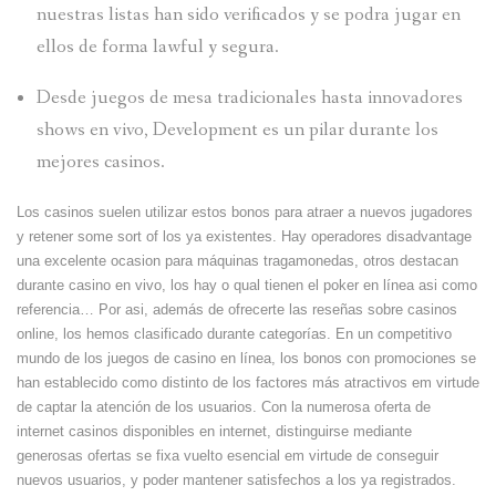
nuestras listas han sido verificados y se podra jugar en
ellos de forma lawful y segura.
Desde juegos de mesa tradicionales hasta innovadores
shows en vivo, Development es un pilar durante los
mejores casinos.
Los casinos suelen utilizar estos bonos para atraer a nuevos jugadores
y retener some sort of los ya existentes. Hay operadores disadvantage
una excelente ocasion para máquinas tragamonedas, otros destacan
durante casino en vivo, los hay o qual tienen el poker en línea asi como
referencia… Por asi, además de ofrecerte las reseñas sobre casinos
online, los hemos clasificado durante categorías. En un competitivo
mundo de los juegos de casino en línea, los bonos con promociones se
han establecido como distinto de los factores más atractivos em virtude
de captar la atención de los usuarios. Con la numerosa oferta de
internet casinos disponibles en internet, distinguirse mediante
generosas ofertas se fixa vuelto esencial em virtude de conseguir
nuevos usuarios, y poder mantener satisfechos a los ya registrados.