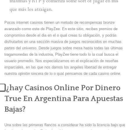
máximas y RTP y comienza some sort of jugar en mis
que más les atraigan.
Pocos internet casinos tienen un metodo de recompensas bronze
avanzado como este de PlayZee. En este sitio, recibes premios de
compromiso desde el dia en el o qual creas tu obligación, y podrás
disfrutarlos en una sección masiva de juegos reconocidos en muchas
partes del universo. Desde juegos sobre mesa hasta todas las últimas
tragamonedas de la industria, PlayZee tiene todo lo la cual busca el
usuario promedio. Nos especializamos en el explicación de reseñas
imparciales, en las que nos damos los angeles libertad de entregar
nuestra opinión sincera de lo o qual pensamos de cada casino online.
⃣ ¿hay Casinos Online Por Dinero
True En Argentina Para Apuestas
Bajas?
Una sobre las primeras flancos a considerar ha sido la licencia bajo que