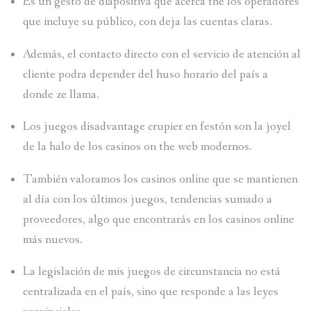
Es un gesto de diapositiva que acerca the los operadores
que incluye su público, con deja las cuentas claras.
Además, el contacto directo con el servicio de atención al
cliente podra depender del huso horario del país a
donde ze llama.
Los juegos disadvantage crupier en festón son la joyel
de la halo de los casinos on the web modernos.
También valoramos los casinos online que se mantienen
al día con los últimos juegos, tendencias sumado a
proveedores, algo que encontrarás en los casinos online
más nuevos.
La legislación de mis juegos de circunstancia no está
centralizada en el país, sino que responde a las leyes