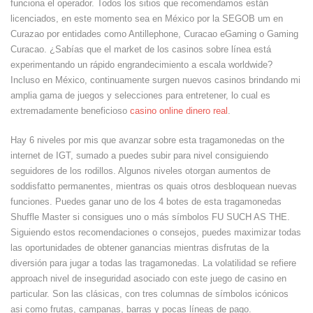
funciona el operador. Todos los sitios que recomendamos están
licenciados, en este momento sea en México por la SEGOB um en
Curazao por entidades como Antillephone, Curacao eGaming o Gaming
Curacao. ¿Sabías que el market de los casinos sobre línea está
experimentando un rápido engrandecimiento a escala worldwide?
Incluso en México, continuamente surgen nuevos casinos brindando mi
amplia gama de juegos y selecciones para entretener, lo cual es
extremadamente beneficioso
casino online dinero real
.
Hay 6 niveles por mis que avanzar sobre esta tragamonedas on the
internet de IGT, sumado a puedes subir para nivel consiguiendo
seguidores de los rodillos. Algunos niveles otorgan aumentos de
soddisfatto permanentes, mientras os quais otros desbloquean nuevas
funciones. Puedes ganar uno de los 4 botes de esta tragamonedas
Shuffle Master si consigues uno o más símbolos FU SUCH AS THE.
Siguiendo estos recomendaciones o consejos, puedes maximizar todas
las oportunidades de obtener ganancias mientras disfrutas de la
diversión para jugar a todas las tragamonedas. La volatilidad se refiere
approach nivel de inseguridad asociado con este juego de casino en
particular. Son las clásicas, con tres columnas de símbolos icónicos
asi como frutas, campanas, barras y pocas líneas de pago.