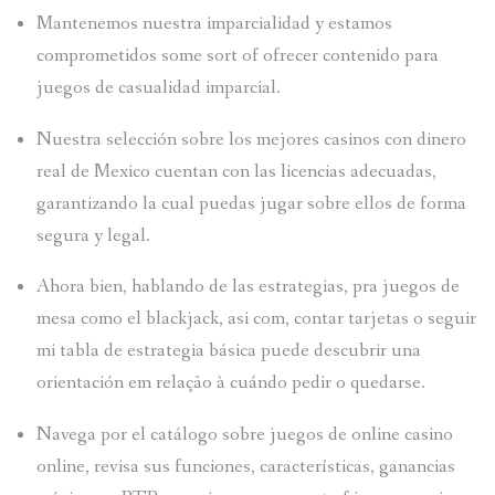
Mantenemos nuestra imparcialidad y estamos
comprometidos some sort of ofrecer contenido para
juegos de casualidad imparcial.
Nuestra selección sobre los mejores casinos con dinero
real de Mexico cuentan con las licencias adecuadas,
garantizando la cual puedas jugar sobre ellos de forma
segura y legal.
Ahora bien, hablando de las estrategias, pra juegos de
mesa como el blackjack, asi com, contar tarjetas o seguir
mi tabla de estrategia básica puede descubrir una
orientación em relação à cuándo pedir o quedarse.
Navega por el catálogo sobre juegos de online casino
online, revisa sus funciones, características, ganancias