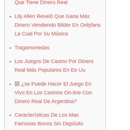
Que Tiene Dinero Real
Lily Allen Reveló Que Gana Más
Dinero Vendiendo Bilder En Onlyfans
La Cual Por Su Música
Tragamonedas
Los Juegos De Casino Por Dinero
Real Más Populares En Ee Uu
🔟 ¿se Puede Hacer El Juego En
Vivo En Los Casinos On-line Con
Dinero Real De Argentina?
Características De Los Mas
Famosas Bonos Sin Depósito