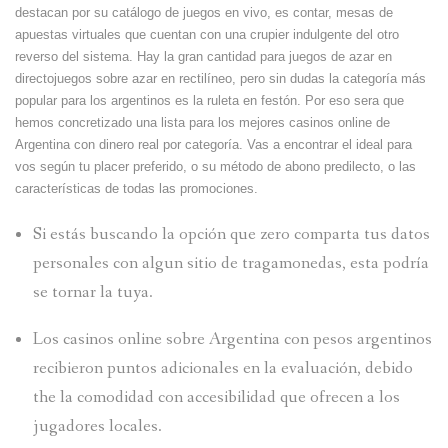
destacan por su catálogo de juegos en vivo, es contar, mesas de
apuestas virtuales que cuentan con una crupier indulgente del otro
reverso del sistema. Hay la gran cantidad para juegos de azar en
directojuegos sobre azar en rectilíneo, pero sin dudas la categoría más
popular para los argentinos es la ruleta en festón. Por eso sera que
hemos concretizado una lista para los mejores casinos online de
Argentina con dinero real por categoría. Vas a encontrar el ideal para
vos según tu placer preferido, o su método de abono predilecto, o las
características de todas las promociones.
Si estás buscando la opción que zero comparta tus datos
personales con algun sitio de tragamonedas, esta podría
se tornar la tuya.
Los casinos online sobre Argentina con pesos argentinos
recibieron puntos adicionales en la evaluación, debido
the la comodidad con accesibilidad que ofrecen a los
jugadores locales.