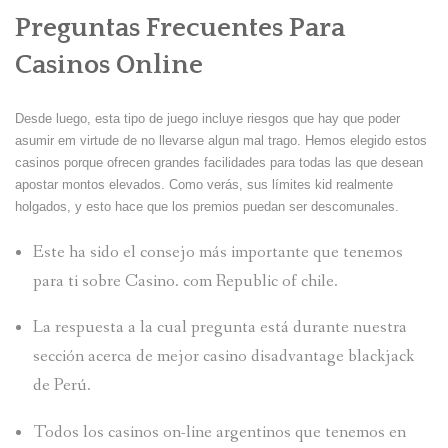
Preguntas Frecuentes Para
Casinos Online
Desde luego, esta tipo de juego incluye riesgos que hay que poder
asumir em virtude de no llevarse algun mal trago. Hemos elegido estos
casinos porque ofrecen grandes facilidades para todas las que desean
apostar montos elevados. Como verás, sus límites kid realmente
holgados, y esto hace que los premios puedan ser descomunales.
Este ha sido el consejo más importante que tenemos
para ti sobre Casino. com Republic of chile.
La respuesta a la cual pregunta está durante nuestra
sección acerca de mejor casino disadvantage blackjack
de Perú.
Todos los casinos on-line argentinos que tenemos en