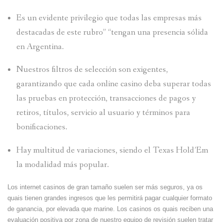
Es un evidente privilegio que todas las empresas más
destacadas de este rubro” “tengan una presencia sólida
en Argentina.
Nuestros filtros de selección son exigentes,
garantizando que cada online casino deba superar todas
las pruebas en protección, transacciones de pagos y
retiros, títulos, servicio al usuario y términos para
bonificaciones.
Hay multitud de variaciones, siendo el Texas Hold’Em
la modalidad más popular.
Los internet casinos de gran tamaño suelen ser más seguros, ya os
quais tienen grandes ingresos que les permitirá pagar cualquier formato
de ganancia, por elevada que marine. Los casinos os quais reciben una
evaluación positiva por zona de nuestro equipo de revisión suelen tratar