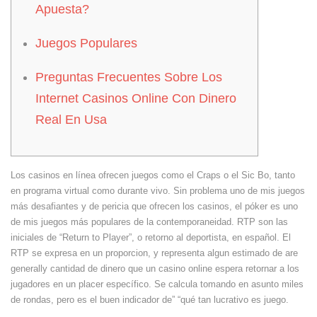
Apuesta?
Juegos Populares
Preguntas Frecuentes Sobre Los
Internet Casinos Online Con Dinero
Real En Usa
Los casinos en línea ofrecen juegos como el Craps o el Sic Bo, tanto
en programa virtual como durante vivo. Sin problema uno de mis juegos
más desafiantes y de pericia que ofrecen los casinos, el póker es uno
de mis juegos más populares de la contemporaneidad. RTP son las
iniciales de “Return to Player”, o retorno al deportista, en español. El
RTP se expresa en un proporcion, y representa algun estimado de are
generally cantidad de dinero que un casino online espera retornar a los
jugadores en un placer específico. Se calcula tomando en asunto miles
de rondas, pero es el buen indicador de” “qué tan lucrativo es juego.