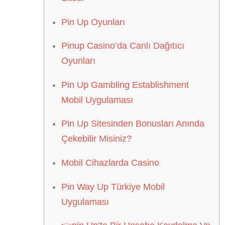
Pin Up Oyunları
Pinup Casino’da Canlı Dağıtıcı
Oyunları
Pin Up Gambling Establishment
Mobil Uygulaması
Pin Up Sitesinden Bonusları Anında
Çekebilir Misiniz?
Mobil Cihazlarda Casino
Pin Way Up Türkiye Mobil
Uygulaması