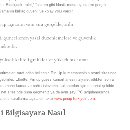
n. Blackjack, rulet,” “bakara gibi klasik masa oyunlarını gerçek
lamanın birkaç güvenli ve kolay yolu vardır.
sap açmanın yanı sıra gerçekleştirilir.
eri, güncellenen yasal düzenlemelere ve güvenlik
mektedir.
ksek kaliteli grafikler ve yüksek hız sunar.
goritmaları tarafından belirlenir. Pin Up kumarhanesinin resmi sitesinde
çebilirler. Elbette, Pin up guess kumarhanesini ziyaret ettikten sonra
rhane kumar ve bahis işlevlerini kullanıcıları için en rahat şekilde
dan net sitesinde buna geçmeniz ya da aynı şeyi PC uygulamasında
 ofis kurallarına aşina olmaktır
www.pinup-turkiye2.com
.
Bilgisayara Nasıl